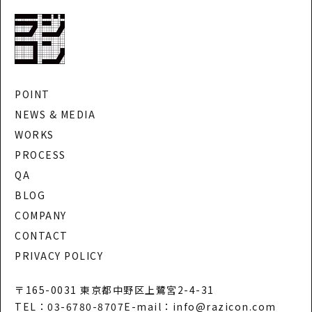
POINT
NEWS & MEDIA
WORKS
PROCESS
QA
BLOG
COMPANY
CONTACT
PRIVACY POLICY
〒165-0031 東京都中野区上鷺宮2-4-31
TEL：03-6780-8707
E-mail：info@razicon.com